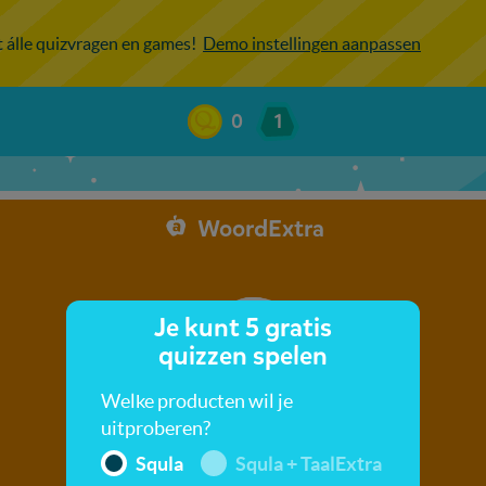
ot álle quizvragen en games!
Demo instellingen aanpassen
0
1
WoordExtra
Je kunt 5 gratis
quizzen spelen
Welke producten wil je
uitproberen?
Squla
Squla + TaalExtra