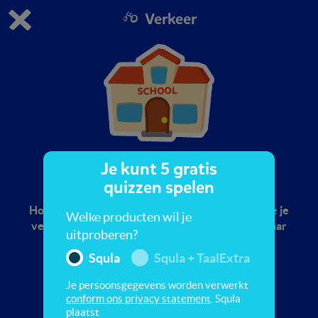
Verkeer
Dit is de gratis demo van Squla.
Demo instellingen aanpassen
Bestel nu
0
1
Je kunt 5 gratis
Naar school
quizzen spelen
Hoe zit je goed in de auto? In deze quiz leer je hoe je
Welke producten wil je
veilig op school komt. Ook leer je in deze quiz waar
uitproberen?
je veilig kunt spelen.
Squla
Squla + TaalExtra
Je persoonsgegevens worden verwerkt
conform ons privacy statement
. Squla
plaatst