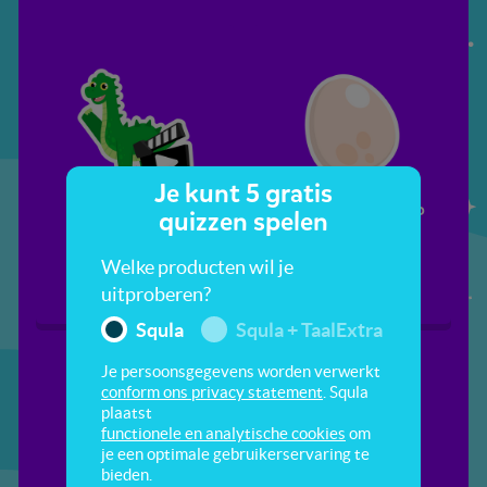
Je kunt 5 gratis
Hoi dino Donnie
De wereld van dino
quizzen spelen
Donnie
Welke producten wil je
uitproberen?
Squla
Squla + TaalExtra
Je persoonsgegevens worden verwerkt
conform ons privacy statement
. Squla
plaatst
functionele en analytische cookies
om
je een optimale gebruikerservaring te
bieden.