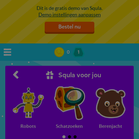
Dit is de gratis demo van Squla.
Demo instellingen aanpassen
Bestel nu
0
1
Squla voor jou
Robots
Schatzoeken
Berenjacht