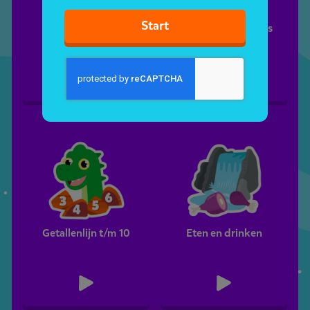
Start
Meer, minder,
Rijmen met Donnies
evenveel
vriendjes
Getallenlijn t/m 10
Eten en drinken