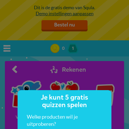
Dit is de gratis demo van Squla.
Demo instellingen aanpassen
Bestel nu
0
1
Rekenen
Je kunt 5 gratis
quizzen spelen
Welke producten wil je
Vormen en
Meer, minder,
Tijd
kleuren
evenveel
uitproberen?