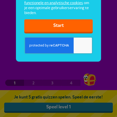
functionele en analytische cookies
om
je een optimale gebruikerservaring te
bieden.
Start
1
2
3
4
Je kunt 5 gratis quizzen spelen. Speel de eerste!
Speel level 1