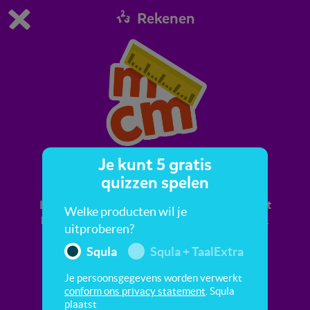
Rekenen
Dit is de gratis demo van Squla.
Demo instellingen aanpassen
Bestel nu
0
1
Je kunt 5 gratis
Lengte en omtrek
quizzen spelen
In deze quiz oefen je met lengte en omtrek. Dat
Welke producten wil je
heeft te maken met hoe lang of hoe kort iets is.
uitproberen?
Denk maar aan je lange en je korte broek!
Squla
Squla + TaalExtra
Je persoonsgegevens worden verwerkt
conform ons privacy statement
. Squla
plaatst