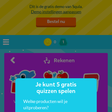
Dit is de gratis demo van Squla.
Demo instellingen aanpassen
Bestel nu
0
1
Rekenen
Je kunt 5 gratis
quizzen spelen
Welke producten wil je
Vormen en
Meer, minder,
Tijd
kleuren
evenveel
uitproberen?