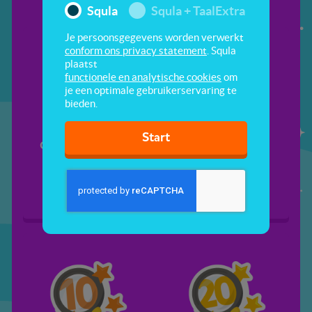
Squla
Squla + TaalExtra
Je persoonsgegevens worden verwerkt
conform ons privacy statement
. Squla
plaatst
functionele en analytische cookies
om
je een optimale gebruikerservaring te
bieden.
Start
Getallen herkennen
Dansende cijfers
t/m 5
herkennen t/m 10