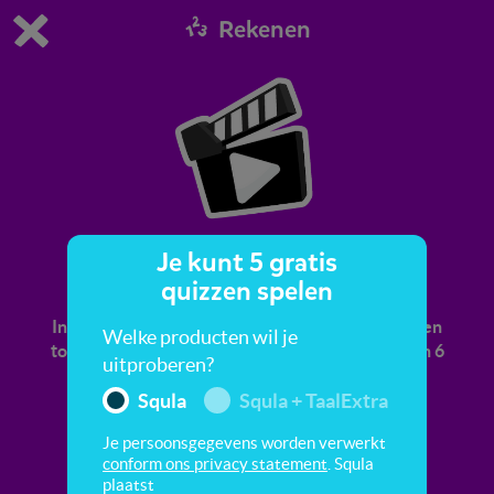
Rekenen
Dit is de gratis demo van Squla.
Demo instellingen aanpassen
Bestel nu
0
1
Je kunt 5 gratis
Splitsen
quizzen spelen
In dit filmpje oefen je met het splitsen van getallen
Welke producten wil je
tot 10 Het getal 10 kun je bijvoorbeeld splitsen in 6
uitproberen?
en ...
Squla
Squla + TaalExtra
Je persoonsgegevens worden verwerkt
conform ons privacy statement
. Squla
plaatst