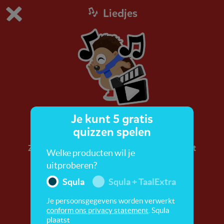
Liedjes
Dit is de gratis demo van Squla.
Demo instellingen aanpassen
Bestel nu
0
1
Je kunt 5 gratis
Winter
quizzen spelen
Zing mee met het winterlied! In de winter is het
Welke producten wil je
koud en is het weer anders dan in de andere
uitproberen?
seizoenen. Je leert ook nog over zintuigen.
Squla
Squla + TaalExtra
Je persoonsgegevens worden verwerkt
conform ons privacy statement
. Squla
plaatst