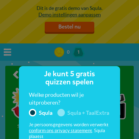
Dit is de gratis demo van Squla.
Demo instellingen aanpassen
Bestel nu
0
1
Je kunt 5 gratis
De wereld
quizzen spelen
Welke producten wil je
uitproberen?
Squla
Squla + TaalExtra
Je persoonsgegevens worden verwerkt
Seizoenen
Anansi de spin
Film
conform ons privacy statement
. Squla
plaatst