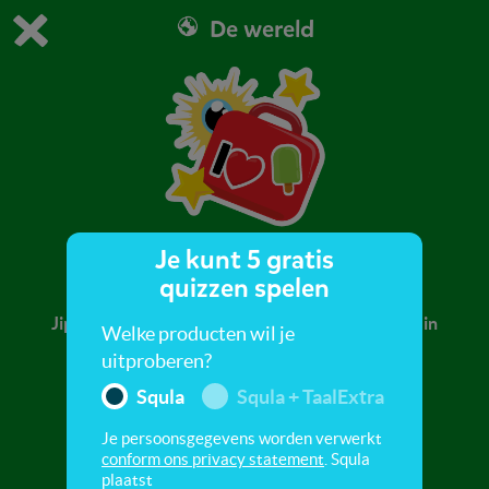
De wereld
Dit is de gratis demo van Squla.
Demo instellingen aanpassen
Bestel nu
0
1
Je kunt 5 gratis
Op vakantie
quizzen spelen
Jippie, we gaan op vakantie! Gaan we met de trein
Welke producten wil je
of het vliegtuig? Speel de quiz!
uitproberen?
Squla
Squla + TaalExtra
Je persoonsgegevens worden verwerkt
conform ons privacy statement
. Squla
plaatst