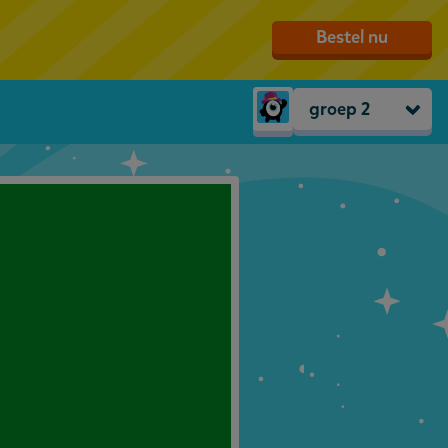
Bestel nu
groep 2
Peuters
groep 1
groep 2
groep 3
groep 4
groep 5