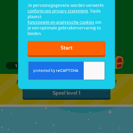
Sporten 1
Je persoonsgegevens worden verwerkt
conform ons privacy statement
. Squla
plaatst
Welke sporten ken jij? Speel de quiz.
functionele en analytische cookies
om
je een optimale gebruikerservaring te
bieden.
Start
1
2
3
4
5
Je kunt 5 gratis quizzen spelen. Speel de eerste!
Speel level 1