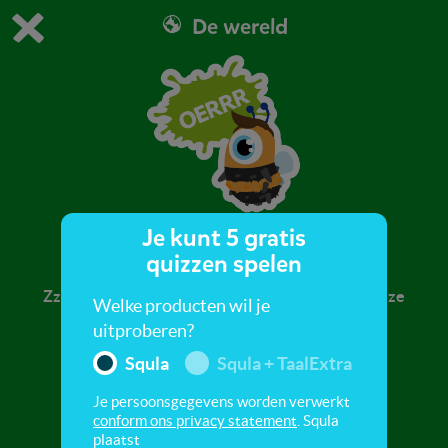
De wereld
Dit is de gratis demo van Squla.
Demo instellingen aanpassen
Bestel nu
0
1
Je kunt 5 gratis
De bij
quizzen spelen
Zzz....kijk daar vliegt een honingbij! Ontdek in deze
Welke producten wil je
quiz hoe bijen leven.
uitproberen?
Squla
Squla + TaalExtra
Je persoonsgegevens worden verwerkt
conform ons privacy statement
. Squla
plaatst