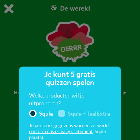
De wereld
Dit is de gratis demo van Squla.
Demo instellingen aanpassen
Bestel nu
0
1
Je kunt 5 gratis
Wilde bloemen
quizzen spelen
Hou jij ook zo van de natuur? In deze quiz ontdek je
Welke producten wil je
meer over bloemen en planten.
uitproberen?
Squla
Squla + TaalExtra
Je persoonsgegevens worden verwerkt
conform ons privacy statement
. Squla
plaatst