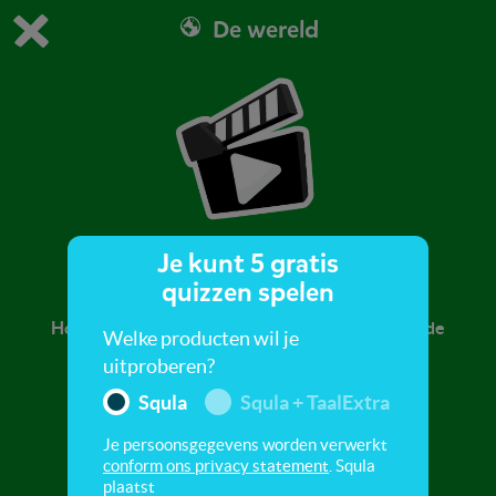
De wereld
Dit is de gratis demo van Squla.
Demo instellingen aanpassen
Bestel nu
0
1
Je kunt 5 gratis
Olifant, aap en leeuw
quizzen spelen
Hou jij van de olifant? Of vind je de aap leuk? Of de
Welke producten wil je
leeuw? Kijk dit filmpje!
uitproberen?
Squla
Squla + TaalExtra
Je persoonsgegevens worden verwerkt
conform ons privacy statement
. Squla
plaatst