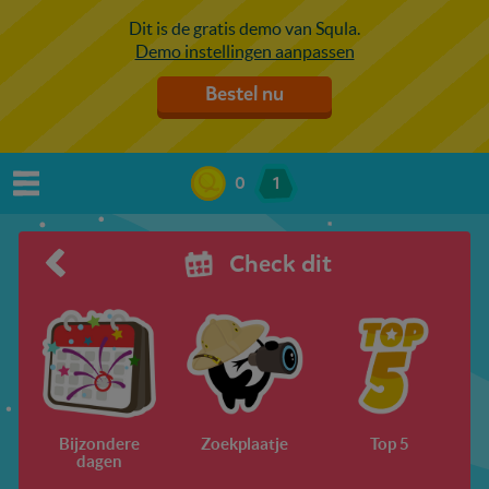
Dit is de gratis demo van Squla.
Demo instellingen aanpassen
Bestel nu
0
1
Check dit
Bijzondere
Zoekplaatje
Top 5
dagen