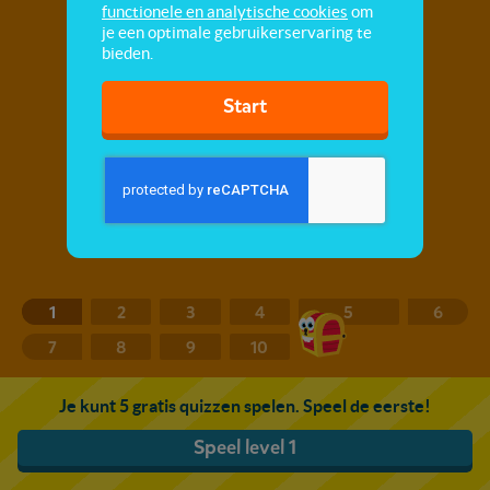
functionele en analytische cookies
om
je een optimale gebruikerservaring te
bieden.
Start
1
2
3
4
5
6
7
8
9
10
Je kunt 5 gratis quizzen spelen. Speel de eerste!
Speel level 1