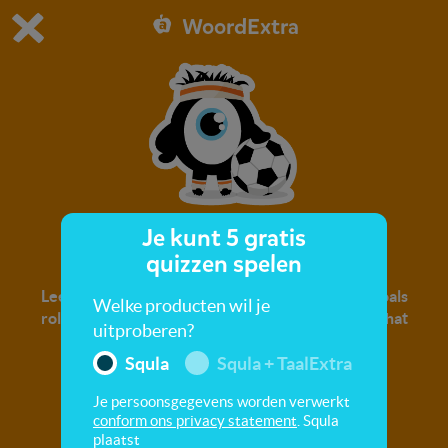
WoordExtra
Dit is de gratis demo van Squla.
Demo instellingen aanpassen
Bestel nu
0
1
Je kunt 5 gratis
Met de bal
quizzen spelen
Leer nieuwe woorden over spelen met de bal! Zoals
Welke producten wil je
rollen, gooien en vangen. Vergroot je woordenschat
uitproberen?
over spelen en sporten.
Squla
Squla + TaalExtra
Je persoonsgegevens worden verwerkt
conform ons privacy statement
. Squla
plaatst