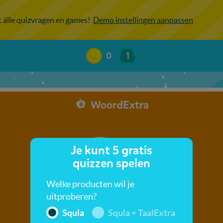
ot álle quizvragen en games!
Demo instellingen aanpassen
0
1
WoordExtra
Je kunt 5 gratis
quizzen spelen
Welke producten wil je
uitproberen?
Squla
Squla + TaalExtra