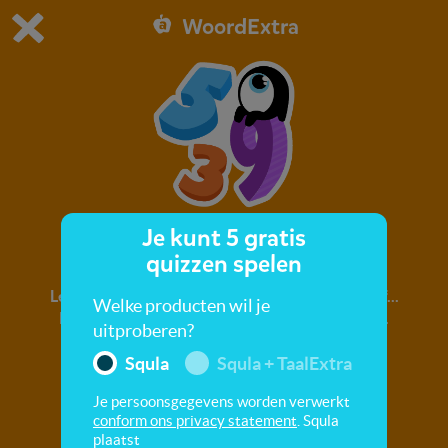
WoordExtra
Dit is de gratis demo van Squla.
Demo instellingen aanpassen
Bestel nu
0
1
Je kunt 5 gratis
Cijfers
quizzen spelen
Leer nieuwe woorden! Een, twee, drie, vier, vijf...
Welke producten wil je
Met cijfers kun je getallen en nummers maken.
uitproberen?
Vergroot je woordenschat over cijfers.
Squla
Squla + TaalExtra
Je persoonsgegevens worden verwerkt
conform ons privacy statement
. Squla
plaatst