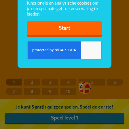
functionele en analytische cookies
om
je een optimale gebruikerservaring te
bieden.
Start
1
2
3
4
5
6
7
8
9
10
Je kunt 5 gratis quizzen spelen. Speel de eerste!
Speel level 1