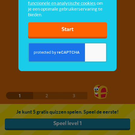
functionele en analytische cookies
om
je een optimale gebruikerservaring te
bieden.
Start
1
2
3
Je kunt 5 gratis quizzen spelen. Speel de eerste!
Speel level 1