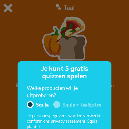
Taal
Dit is de gratis demo van Squla.
Demo instellingen aanpassen
Bestel nu
0
1
Je kunt 5 gratis
Rijmen met eten en drinken
quizzen spelen
Rijm mee met woorden die van alles met eten en
Welke producten wil je
drinken te maken hebben!
uitproberen?
Squla
Squla + TaalExtra
Je persoonsgegevens worden verwerkt
conform ons privacy statement
. Squla
plaatst