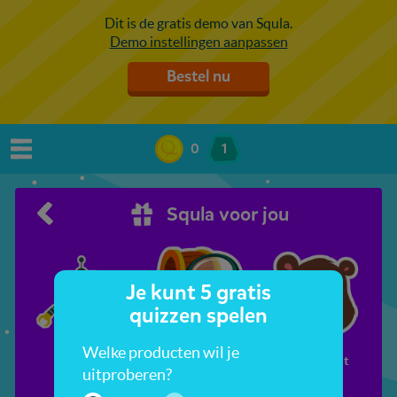
Dit is de gratis demo van Squla.
Demo instellingen aanpassen
Bestel nu
0
1
Squla voor jou
Je kunt 5 gratis
quizzen spelen
Welke producten wil je
Robots
Schatzoeken
Berenjacht
uitproberen?