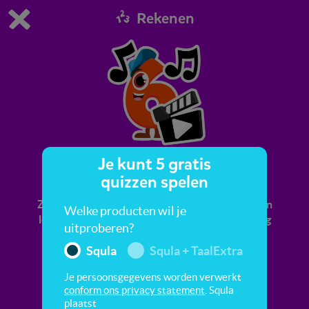
Rekenen
Dit is de gratis demo van Squla.
Demo instellingen aanpassen
Bestel nu
0
1
Je kunt 5 gratis
Tellen
quizzen spelen
Zing mee met het lied, ga mee naar het strand en
Welke producten wil je
leer tegelijkertijd tellen. De cijfers gaan gezellig
uitproberen?
naar zee. 1, 2, 3, doe je mee?
Squla
Squla + TaalExtra
Je persoonsgegevens worden verwerkt
conform ons privacy statement
. Squla
plaatst