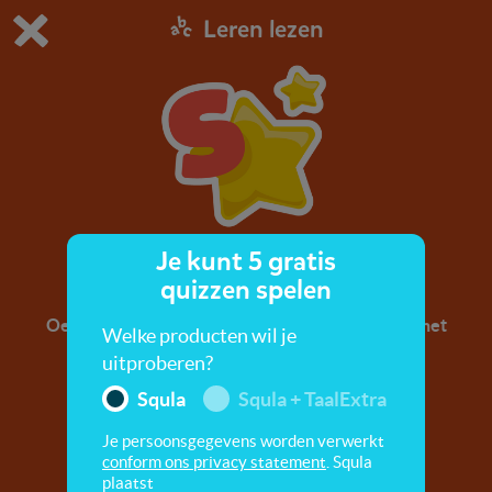
Leren lezen
Dit is de gratis demo van Squla.
Demo instellingen aanpassen
Bestel nu
0
1
Je kunt 5 gratis
Letter s
quizzen spelen
Oefen met de letter s. A, b, c, leer alle letters uit het
Welke producten wil je
alfabet!
uitproberen?
Squla
Squla + TaalExtra
Je persoonsgegevens worden verwerkt
conform ons privacy statement
. Squla
plaatst