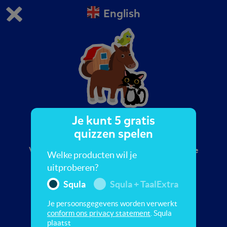
English
Dit is de gratis demo van Squla.
Demo instellingen aanpassen
Bestel nu
0
1
Je kunt 5 gratis
Animals
quizzen spelen
Vergroot je woordenschat in deze quiz. Leer de
Welke producten wil je
Engelse woorden voor dieren zoals paarden,
uitproberen?
koeien, konijnen en schapen.
Squla
Squla + TaalExtra
Je persoonsgegevens worden verwerkt
conform ons privacy statement
. Squla
plaatst