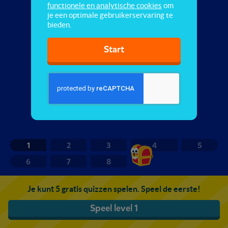
functionele en analytische cookies
om
je een optimale gebruikerservaring te
bieden.
Start
1
2
3
4
5
6
7
8
Je kunt 5 gratis quizzen spelen. Speel de eerste!
Speel level 1