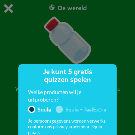
De wereld
Dit is de gratis demo van Squla.
Demo instellingen aanpassen
Bestel nu
0
1
Je kunt 5 gratis
Plastic
quizzen spelen
Waar is plastic van gemaakt? Ontdek in deze quiz
Welke producten wil je
meer over dit materiaal.
uitproberen?
Squla
Squla + TaalExtra
Je persoonsgegevens worden verwerkt
conform ons privacy statement
. Squla
plaatst