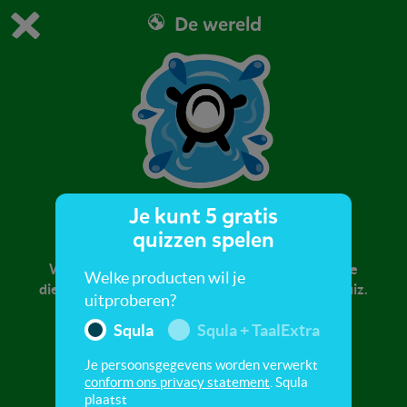
De wereld
Dit is de gratis demo van Squla.
Demo instellingen aanpassen
Bestel nu
0
1
Je kunt 5 gratis
Water 2
quizzen spelen
We gaan zwemmen in het water! Weet jij welke
Welke producten wil je
dieren in het water leven? Ontdek het in deze quiz.
uitproberen?
Squla
Squla + TaalExtra
Je persoonsgegevens worden verwerkt
conform ons privacy statement
. Squla
plaatst