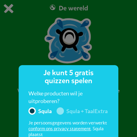
De wereld
Dit is de gratis demo van Squla.
Demo instellingen aanpassen
Bestel nu
0
1
Je kunt 5 gratis
Water 1
quizzen spelen
We gaan het water op! Wil je met de kano of de
Welke producten wil je
boot? Speel de quiz!
uitproberen?
Squla
Squla + TaalExtra
Je persoonsgegevens worden verwerkt
conform ons privacy statement
. Squla
plaatst