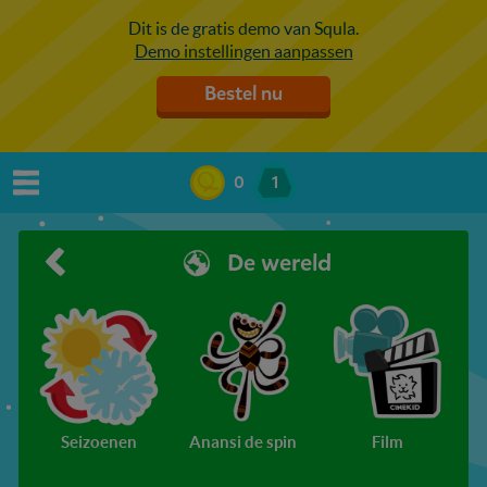
Dit is de gratis demo van Squla.
Demo instellingen aanpassen
Bestel nu
0
1
De wereld
Seizoenen
Anansi de spin
Film