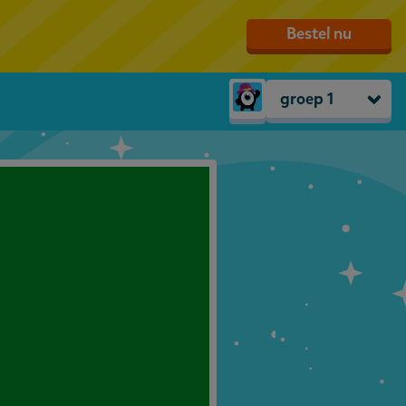
Bestel nu
groep 1
Peuters
groep 1
groep 2
groep 3
groep 4
groep 5