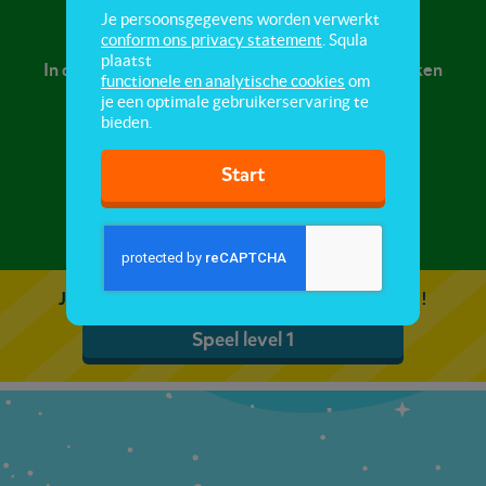
Muziekgeluiden
Je persoonsgegevens worden verwerkt
conform ons privacy statement
. Squla
plaatst
In deze quiz hoor je allerlei muziekgeluiden. Herken
functionele en analytische cookies
om
jij alle muziekinstrumenten?
je een optimale gebruikerservaring te
bieden.
Start
1
2
Je kunt 5 gratis quizzen spelen. Speel de eerste!
Speel level 1