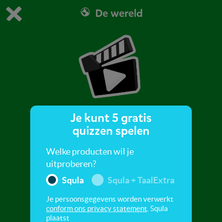
De wereld
Dit is de gratis demo van Squla.
Demo instellingen aanpassen
Bestel nu
0
1
Je kunt 5 gratis
Dierengeluiden
quizzen spelen
Behe, knorr! Van welke dieren zijn al deze
Welke producten wil je
geluiden? Ontdek het in dit filmpje
uitproberen?
Squla
Squla + TaalExtra
Je persoonsgegevens worden verwerkt
conform ons privacy statement
. Squla
plaatst