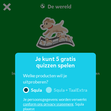
De wereld
Dit is de gratis demo van Squla.
Demo instellingen aanpassen
Bestel nu
0
1
Je kunt 5 gratis
2-frame animatie
quizzen spelen
In deze quiz leer je over wat animatie precies is en
Welke producten wil je
hoe dit gemaakt wordt.
uitproberen?
Squla
Squla + TaalExtra
Je persoonsgegevens worden verwerkt
conform ons privacy statement
. Squla
plaatst