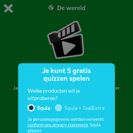
De wereld
Dit is de gratis demo van Squla.
Demo instellingen aanpassen
Bestel nu
0
1
Je kunt 5 gratis
Eten
quizzen spelen
Jammie, we gaan eten! Kijk dit filmpje en leer meer
Welke producten wil je
over eten en drinken.
uitproberen?
Squla
Squla + TaalExtra
Je persoonsgegevens worden verwerkt
conform ons privacy statement
. Squla
plaatst