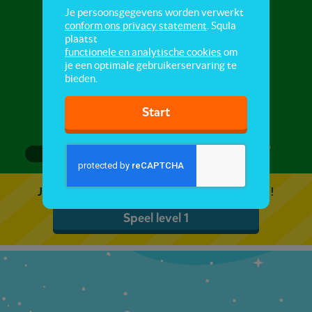
Spelletjes
Je persoonsgegevens worden verwerkt
conform ons privacy statement
. Squla
plaatst
Spelletjes met Buurman & Buurman.
functionele en analytische cookies
om
je een optimale gebruikerservaring te
bieden.
Start
1
2
3
Je kunt 5 gratis quizzen spelen. Speel de eerste!
Speel level 1