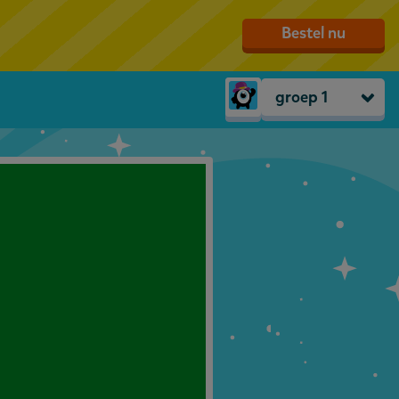
Bestel nu
groep 1
Peuters
groep 1
groep 2
groep 3
groep 4
groep 5