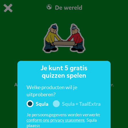
De wereld
Dit is de gratis demo van Squla.
Demo instellingen aanpassen
Bestel nu
0
1
Je kunt 5 gratis
De vloer
quizzen spelen
Avontuur van Buurman & Buurman over de vloer.
Welke producten wil je
uitproberen?
Squla
Squla + TaalExtra
Je persoonsgegevens worden verwerkt
conform ons privacy statement
. Squla
plaatst