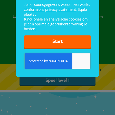
Luisterverhaal Anansi
Je persoonsgegevens worden verwerkt
conform ons privacy statement
. Squla
plaatst
Luister naar het verhaal Anansi de spin - zooo slim
functionele en analytische cookies
om
en oefen met begrijpend luisteren.
je een optimale gebruikerservaring te
bieden.
Start
1
2
Je kunt 5 gratis quizzen spelen. Speel de eerste!
Speel level 1