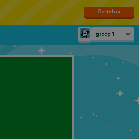
Bestel nu
groep 1
Peuters
groep 1
groep 2
groep 3
groep 4
groep 5